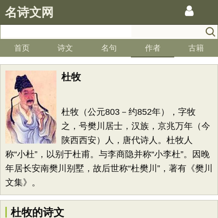
名诗文网
首页
诗文
名句
作者
古籍
杜牧
杜牧（公元803－约852年），字牧
之，号樊川居士，汉族，京兆万年（今
陕西西安）人，唐代诗人。杜牧人
称“小杜”，以别于杜甫。与李商隐并称“小李杜”。因晚
年居长安南樊川别墅，故后世称“杜樊川”，著有《樊川
文集》。
杜牧的诗文